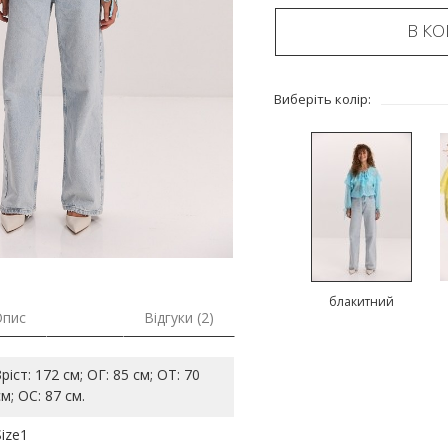
В К
Виберіть колір:
блакитний
Опис
Відгуки (2)
Зріст: 172 см; ОГ: 85 см; ОТ: 70
см; ОС: 87 см.
Size1