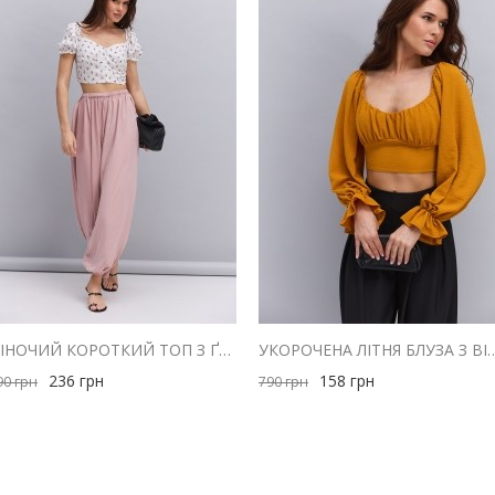
ЖІНОЧИЙ КОРОТКИЙ ТОП З ҐУДЗИКАМИ МОЛОЧНИЙ З ЧЕРВОНИМ КВІТКОВИМ ВІЗЕРУНКОМ
УКОРОЧЕНА ЛІТНЯ БЛУЗА З ВІДКРИТИ
236
грн
158
грн
90
грн
790
грн