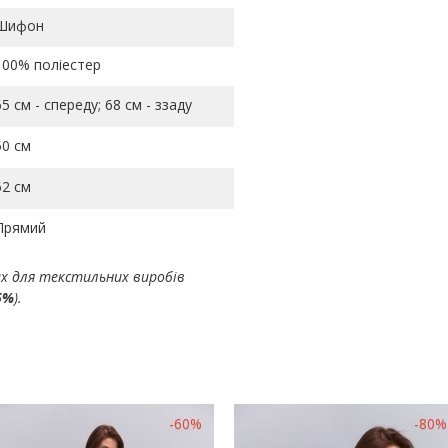
Шифон
100% поліестер
65 см - спереду; 68 см - ззаду
50 см
62 см
Прямий
ах для текстильних виробів
5%
).
-60%
-80%