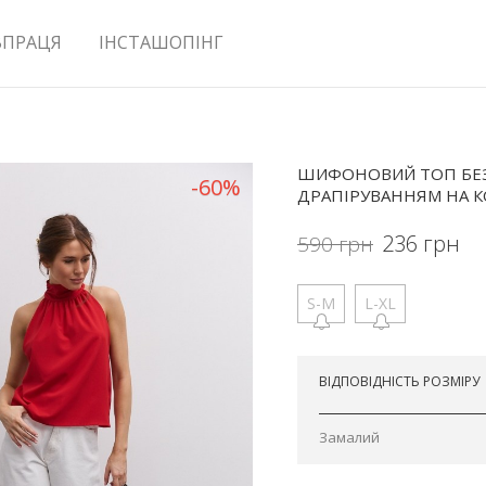
ВПРАЦЯ
ІНСТАШОПІНГ
ШИФОНОВИЙ ТОП БЕЗ 
-60%
ДРАПІРУВАННЯМ НА К
236
грн
590
грн
S-M
L-XL
Відправимо сьогодні
ВІДПОВІДНІСТЬ РОЗМІРУ
Замалий