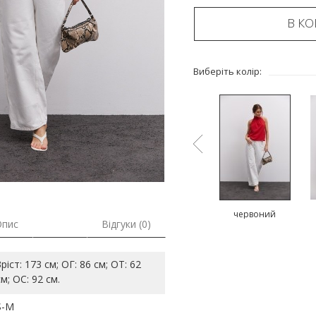
В К
Виберіть колір:
ий
коричневий
коричневий
червоний
Опис
Відгуки (0)
Зріст: 173 см; ОГ: 86 см; ОТ: 62
см; ОС: 92 см.
S-M