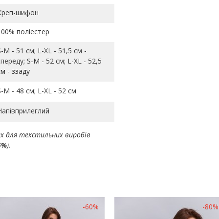
Креп-шифон
100% поліестер
S-M - 51 см; L-ХL - 51,5 см -
спереду; S-M - 52 см; L-ХL - 52,5
см - ззаду
S-M - 48 см; L-ХL - 52 см
Напівприлеглий
ах для текстильних виробів
5%
).
-60%
-80%