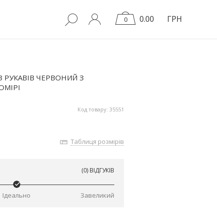
0.00
ГРН
0
РУКАВІВ ЧЕРВОНИЙ З
ОМІРІ
Код товару: 35551
Таблиця розмірів
(0) ВІДГУКІВ
Ідеально
Завеликий