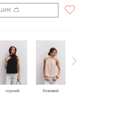
ОШИК
чорний
бежевий
молочний
блакитн