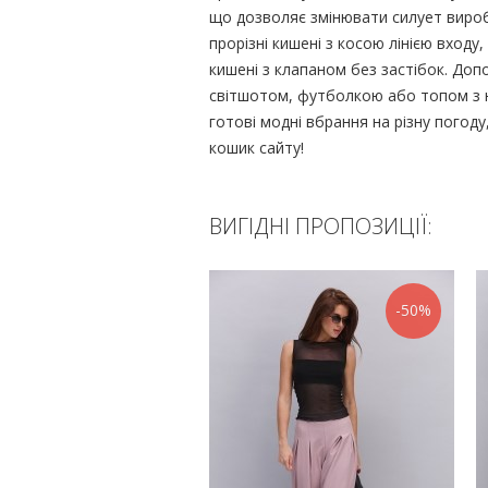
що дозволяє змінювати силует вироб
прорізні кишені з косою лінією входу,
кишені з клапаном без застібок. До
світшотом, футболкою або топом з н
готові модні вбрання на різну пого
кошик сайту!
ВИГІДНІ ПРОПОЗИЦІЇ:
-50%