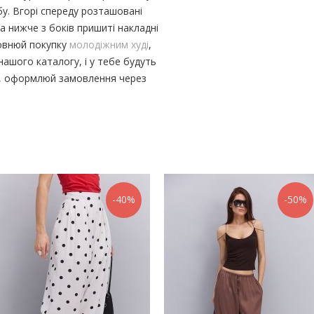
у. Вгорі спереду розташовані
 а нижче з боків пришиті накладні
повнюй покупку
молодіжним худі
,
ашого каталогу, і у тебе будуть
ду, оформлюй замовлення через
-40%
-50%