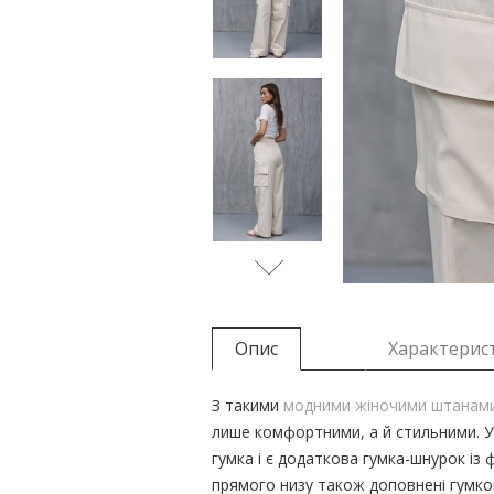
Опис
Характерис
З такими
модними жіночими штанам
лише комфортними, а й стильними. У
гумка і є додаткова гумка-шнурок із 
прямого низу також доповнені гумко