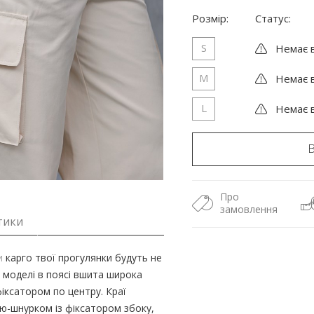
Розмір:
Статус:
S
Немає в
M
Немає в
L
Немає в
Про
замовлення
тики
и
карго твої прогулянки будуть не
 моделі в поясі вшита широка
фіксатором по центру. Краї
ю-шнурком із фіксатором збоку,