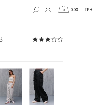
0.00
ГРН
0
3