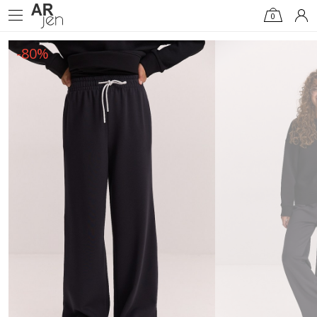
0
-80%