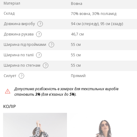
Матеріал
Вовна
Склад
70% вовна, 30% поліамід
Довжина виробу
94 см (спереду), 95 см (ззаду)
?
Довжина рукава
46,7 см
?
Ширина під проймами
55 см
?
Ширина по талії
55 см
?
Ширина по стегнам
55 см
?
Силует
Прямий
?
Допустима розбіжність в замірах для текстильних виробів
становить
3%
(для в'язаних до
5%
).
КОЛІР