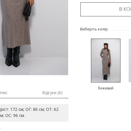
В К
Виберіть колір:
бежевий
Опис
Відгуки (6)
Зріст: 172 см; ОГ: 86 см; ОТ: 62
см; ОС: 96 см.
L