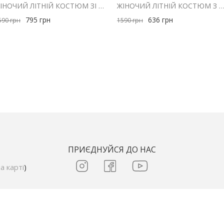
ЖІНОЧИЙ ЛІТНІЙ КОСТЮМ ЗІ СПІДНИЦЕЮ І ТОПОМ ШОКОЛАДНИЙ В СМУЖКУ
ЖІНОЧИЙ ЛІТНІЙ КОСТЮМ З ШОРТАМИ ТА СОРОЧКОЮ З МУСЛІНУ ШОКО
795
грн
636
грн
590
грн
1590
грн
ПРИЄДНУЙСЯ ДО НАС
а карті
)