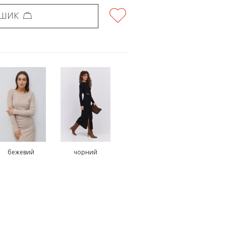
ОШИК
бежевий
чорний