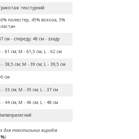
Трикотаж текстурний
50% поліестер, 45% віскоза, 5%
еластан
47 см - спереду; 48 см - ззаду
S - 61 см; M - 61,5 см; L - 62 см
S - 38,5 см; M - 39 см; L - 39,5 см
90 см
S - 33 см; M - 35 см; L - 37 см
S - 44 см; M - 46 см; L - 48 см
Напівприлеглий
ах для текстильних виробів
5%
).