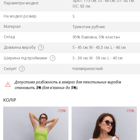
Зріст: 173 см; ОГ: 86 см; ОТ: 62 см;
Параметри моделі
ОС: 92 см.
На моделі розмір
S
Матеріал
Трикотаж рубчик
Склад
95% бавовна, 5% еластан
Довжина виробу
S - 45 см; M - 45,5 см; L - 46 см
?
Ширина під проймами
S - 36 см; M - 38 см; L - 40 см
?
Силует
Напівприлеглий
?
Допустима розбіжність в замірах для текстильних виробів
становить
3%
(для в'язаних до
5%
).
КОЛІР
-70%
-70%