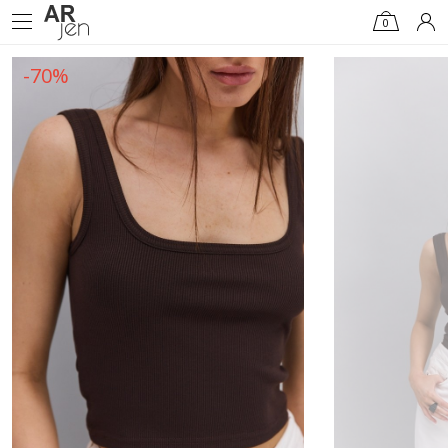
0
-70%