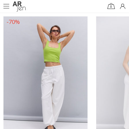
0
-70%