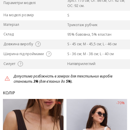
Зріст: 173 см; ОГ: 86 см; ОТ: 62 см;
Параметри моделі
ОС: 92 см.
На моделі розмір
S
Матеріал
Трикотаж рубчик
Склад
95% бавовна, 5% еластан
Довжина виробу
S - 45 см; M - 45,5 см; L - 46 см
?
Ширина під проймами
S - 36 см; M - 38 см; L - 40 см
?
Силует
Напівприлеглий
?
Допустима розбіжність в замірах для текстильних виробів
становить
3%
(для в'язаних до
5%
).
КОЛІР
-70%
-70%