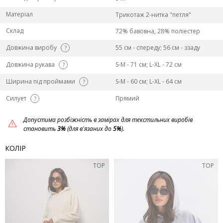
Матеріал
Трикотаж 2-нитка "петля"
Склад
72% бавовна, 28% поліестер
Довжина виробу
55 см - спереду; 56 см - ззаду
?
Довжина рукава
S-M - 71 см; L-ХL - 72 см
?
Ширина під проймами
S-M - 60 см; L-ХL - 64 см
?
Силует
Прямий
?
Допустима розбіжність в замірах для текстильних виробів
становить
3%
(для в'язаних до
5%
).
КОЛІР
TOP
TOP