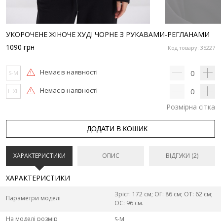
УКОРОЧЕНЕ ЖІНОЧЕ ХУДІ ЧОРНЕ З РУКАВАМИ-РЕГЛАНАМИ
1090
грн
Код товару: 35227
Немає в наявності
0
S-M
Немає в наявності
0
L-XL
Розмірна сітка
ДОДАТИ В КОШИК
ХАРАКТЕРИСТИКИ
ОПИС
ВІДГУКИ (2)
ХАРАКТЕРИСТИКИ
Зріст: 172 см; ОГ: 86 см; ОТ: 62 см;
Параметри моделі
ОС: 96 см.
На моделі розмір
S-M