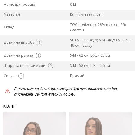
На моделі розмір
S-M
Матеріал
Костюмна тканина
70% поліестер, 28% віскоза, 2%
Склад
еластан
50 см - спереду; S-M - 48,5 см; L-ХL -
Довжина виробу
?
49 см - ззаду
Довжина рукава
S-M - 62 см; L-ХL - 63 см
?
Ширина під проймами
S-M - 52 см; L-ХL - 56 см
?
Силует
Прямий
?
Допустима розбіжність в замірах для текстильних виробів
становить
3%
(для в'язаних до
5%
).
КОЛІР