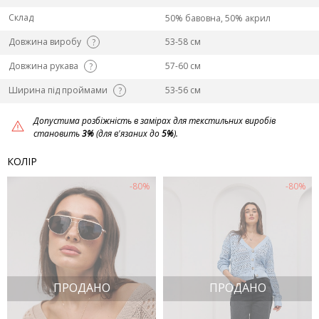
Склад
50% бавовна, 50% акрил
Довжина виробу
53-58 см
?
Довжина рукава
57-60 см
?
Ширина під проймами
53-56 см
?
Допустима розбіжність в замірах для текстильних виробів
становить
3%
(для в'язаних до
5%
).
КОЛІР
-80%
-80%
ПРОДАНО
ПРОДАНО