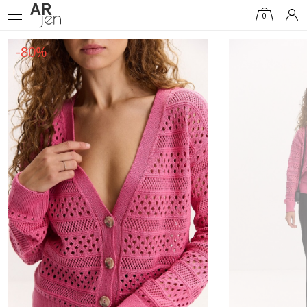
0
-80%