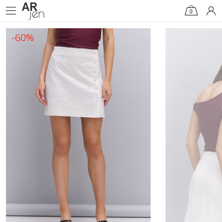
0
-60%