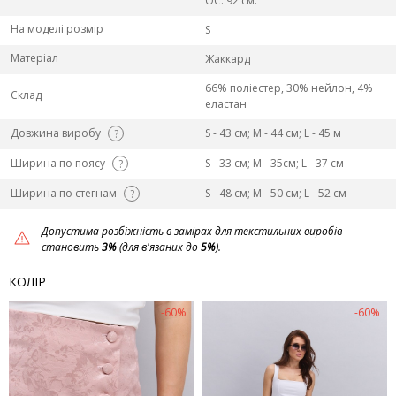
ОС: 92 см.
На моделі розмір
S
Матеріал
Жаккард
66% поліестер, 30% нейлон, 4%
Склад
еластан
Довжина виробу
S - 43 см; M - 44 см; L - 45 м
?
Ширина по поясу
S - 33 см; M - 35см; L - 37 см
?
Ширина по стегнам
S - 48 см; M - 50 см; L - 52 см
?
Допустима розбіжність в замірах для текстильних виробів
становить
3%
(для в'язаних до
5%
).
КОЛІР
-60%
-60%