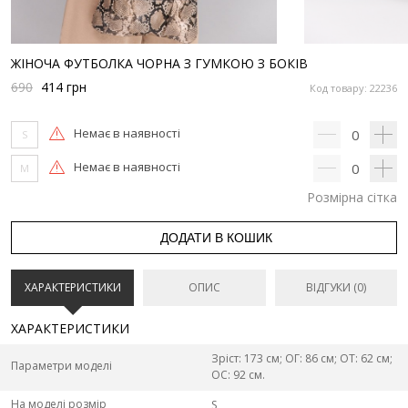
ЖІНОЧА ФУТБОЛКА ЧОРНА З ГУМКОЮ З БОКІВ
690
414
грн
Код товару: 22236
Немає в наявності
0
S
Немає в наявності
0
M
Розмірна сітка
ДОДАТИ В КОШИК
ХАРАКТЕРИСТИКИ
ОПИС
ВІДГУКИ (0)
ХАРАКТЕРИСТИКИ
Зріст: 173 см; ОГ: 86 см; ОТ: 62 см;
Параметри моделі
ОС: 92 см.
На моделі розмір
S