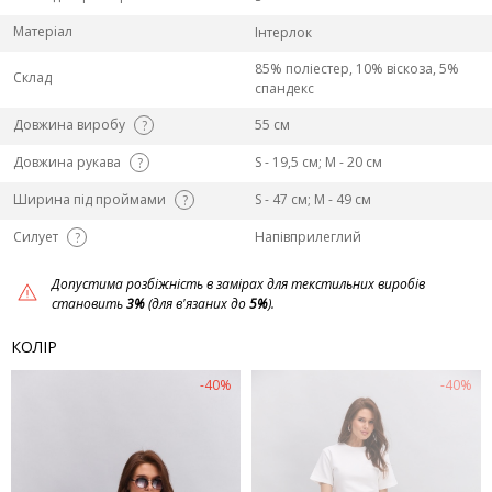
Матеріал
Інтерлок
85% поліестер, 10% віскоза, 5%
Склад
спандекс
Довжина виробу
55 см
?
Довжина рукава
S - 19,5 см; M - 20 см
?
Ширина під проймами
S - 47 см; M - 49 см
?
Силует
Напівприлеглий
?
Допустима розбіжність в замірах для текстильних виробів
становить
3%
(для в'язаних до
5%
).
КОЛІР
-40%
-40%