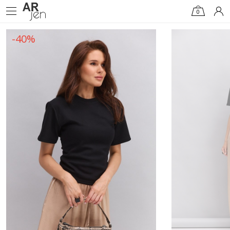
0
-40%