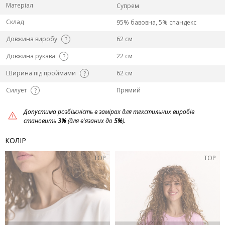
Матеріал
Супрем
Склад
95% бавовна, 5% спандекс
Довжина виробу
62 см
?
Довжина рукава
22 см
?
Ширина під проймами
62 см
?
Силует
Прямий
?
Допустима розбіжність в замірах для текстильних виробів
становить
3%
(для в'язаних до
5%
).
КОЛІР
TOP
TOP