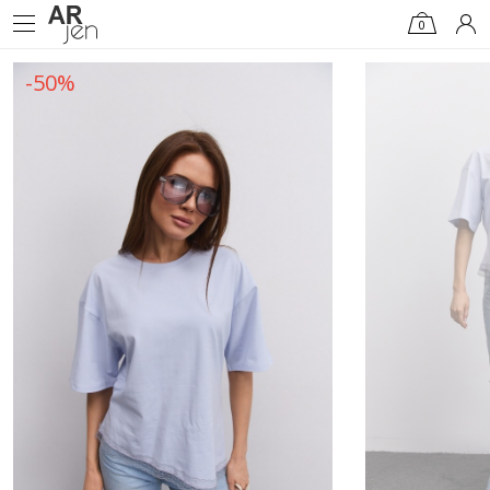
0
-50%