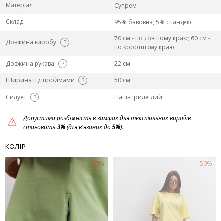
Матеріал
Супрем
Склад
95% бавовна, 5% спандекс
70 см - по довшому краю; 60 см -
Довжина виробу
?
по коротшому краю
Довжина рукава
22 см
?
Ширина під проймами
50 см
?
Силует
Напівприлеглий
?
Допустима розбіжність в замірах для текстильних виробів
становить
3%
(для в'язаних до
5%
).
КОЛІР
-50%
-50%