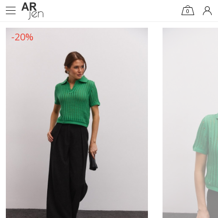
0
-20%