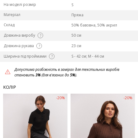
На моделі розмір
S
Матеріал
Пряжа
Склад
50% бавовна, 50% акрил
Довжина виробу
50 см
?
Довжина рукава
23 см
?
Ширина під проймами
S - 42 см; M - 44 см
?
Допустима розбіжність в замірах для текстильних виробів
становить
3%
(для в'язаних до
5%
).
КОЛІР
-20%
-20%