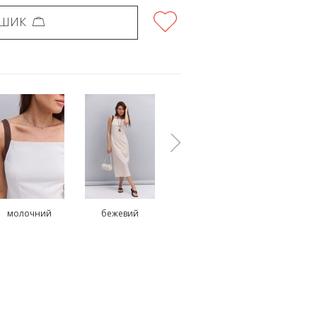
ОШИК
молочний
бежевий
чорний
коричнев