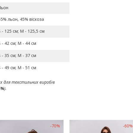
Льон
55% льон, 45% віскоза
S - 125 см; M - 125,5 см
S - 42 см; M - 44 см
S - 35 см; M - 37 см
S - 49 см; M - 51 см
ах для текстильних виробів
5%
).
-70%
-60%