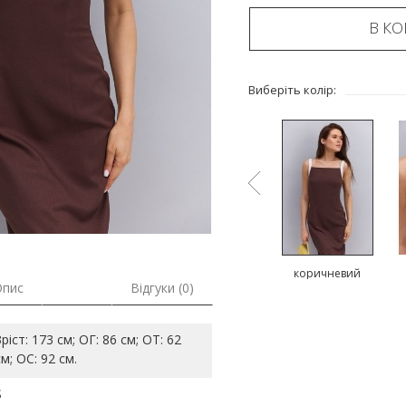
В К
Виберіть колір:
ий
бежевий
чорний
коричневий
Опис
Відгуки (0)
Зріст: 173 см; ОГ: 86 см; ОТ: 62
см; ОС: 92 см.
S