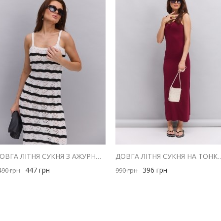
ДОВГА ЛІТНЯ СУКНЯ З АЖУРНОЇ В`ЯЗКИ СВІТЛО-МОЛОЧНА В ЧОРНУ СМУЖКУ
ДОВГА ЛІТНЯ СУКНЯ НА ТОНКИХ БРЕТЕЛЯХ БОРДОВА
447
грн
396
грн
490
грн
990
грн