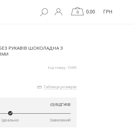
0.00
ГРН
0
БЕЗ РУКАВІВ ШОКОЛАДНА З
ЯМИ
Код товару: 35599
Таблиця розмірів
(0) ВІДГУКІВ
Ідеально
Завеликий