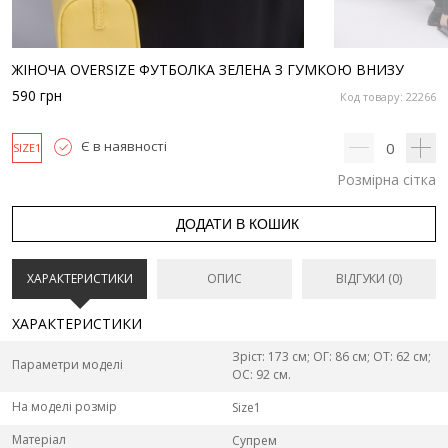
ЖІНОЧА OVERSIZE ФУТБОЛКА ЗЕЛЕНА З ГУМКОЮ ВНИЗУ
590
грн
Код товару: 22266
Є в наявності
0
SIZE1
Розмірна сітка
ДОДАТИ В КОШИК
ХАРАКТЕРИСТИКИ
ОПИС
ВІДГУКИ (0)
ХАРАКТЕРИСТИКИ
Зріст: 173 см; ОГ: 86 см; ОТ: 62 см;
Параметри моделі
ОС: 92 см.
На моделі розмір
Size1
Матеріал
Супрем