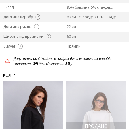
Склад
95% бавовна, 5% спандекс
Довжина виробу
69 см - спереду: 71 см - ззаду
?
Довжина рукава
22 см
?
Ширина під проймами
60 см
?
Силует
Прямий
?
Допустима розбіжність в замірах для текстильних виробів
становить
3%
(для в'язаних до
5%
).
КОЛІР
ПРОДАНО