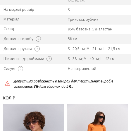
ОС: 92 см.
На моделі розмір
S
Матеріал
Трикотаж рубчик
Склад
95% бавовна, 5% еластан
Довжина виробу
58 см
?
Довжина рукава
S - 20,5 см; M - 21 см; L - 21,5 см
?
Ширина під проймами
S - 38 см; M - 40 см; L - 42 см
?
Силует
Напівприлеглий
?
Допустима розбіжність в замірах для текстильних виробів
становить
3%
(для в'язаних до
5%
).
КОЛІР