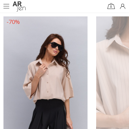
0
-70%