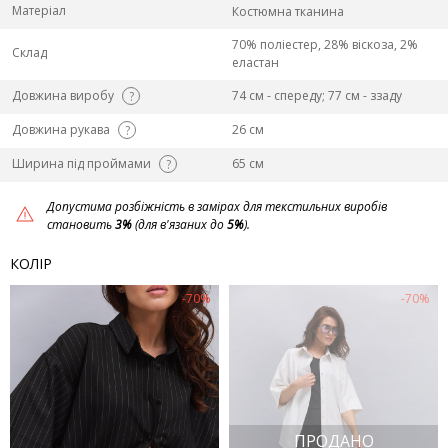
Матеріал
Костюмна тканина
70% поліестер, 28% віскоза, 2%
Склад
еластан
Довжина виробу
74 см - спереду; 77 см - ззаду
?
Довжина рукава
26 см
?
Ширина під проймами
65 см
?
Допустима розбіжність в замірах для текстильних виробів
становить
3%
(для в'язаних до
5%
).
КОЛІР
-70%
-70%
ПРОДАНО