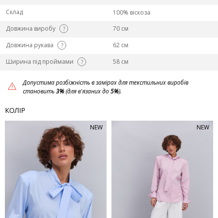
Склад
100% віскоза
Довжина виробу
70 см
?
Довжина рукава
62 см
?
Ширина під проймами
58 см
?
Допустима розбіжність в замірах для текстильних виробів
становить
3%
(для в'язаних до
5%
).
КОЛІР
NEW
NEW