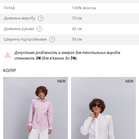
Склад
100% віскоза
Довжина виробу
70 см
?
Довжина рукава
62 см
?
Ширина під проймами
58 см
?
Допустима розбіжність в замірах для текстильних виробів
становить
3%
(для в'язаних до
5%
).
КОЛІР
NEW
NEW