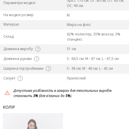
Зріст: 170 см; ОГ: 80 см; ОТ: 63 см;
Параметри моделі
ОС: 90 см.
На моделі розмір
M
Матеріал
Мікра на флісі
62% поліестер, 35% віскоза, 3%
Склад
спандекс
Довжина виробу
51 см
?
Довжина рукава
S - 66,5 см; M - 67 см; L - 67,5 см
?
Ширина під проймами
S - 38 см; M - 40 см; L - 42 см
?
Силует
Прилеглий
?
Допустима розбіжність в замірах для текстильних виробів
становить
3%
(для в'язаних до
5%
).
КОЛІР