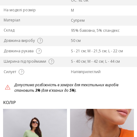
ОС: 92 см.
На моделі розмір
M
Матеріал
Супрем
Склад
95% бавовна, 5% спандекс
Довжина виробу
50 см
?
Довжина рукава
S - 21 см; M - 21,5 см; L - 22 см
?
Ширина під проймами
S - 40 см; M - 42 см; L - 44 см
?
Силует
Напівприлеглий
?
Допустима розбіжність в замірах для текстильних виробів
становить
3%
(для в'язаних до
5%
).
КОЛІР