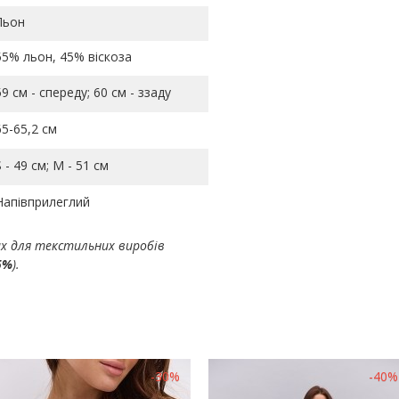
Льон
55% льон, 45% віскоза
59 см - спереду; 60 см - ззаду
65-65,2 см
S - 49 см; M - 51 см
Напівприлеглий
ах для текстильних виробів
5%
).
-30%
-40%