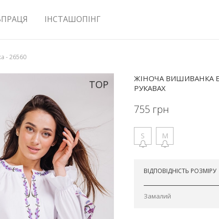
ВПРАЦЯ
ІНСТАШОПІНГ
а - 26560
ЖІНОЧА ВИШИВАНКА Б
TOP
РУКАВАХ
755
грн
S
M
Відправимо завтра
ВІДПОВІДНІСТЬ РОЗМІРУ
Замалий