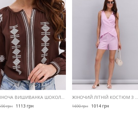
ЖІНОЧА ВИШИВАНКА ШОКОЛАДНА З МОЛОЧНОЮ ГЕОМЕТРІЄЮ ГЛАДДЮ
ЖІНОЧИЙ ЛІТНІЙ КОСТЮМ З ШОРТАМИ І ЖИЛЕТОМ З ЛЬОНУ Р
1113
грн
1014
грн
590
грн
1690
грн