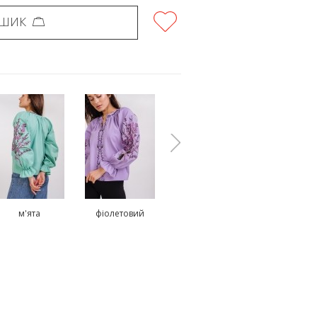
ОШИК
м'ята
фіолетовий
жовтий
білий