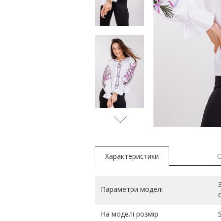
м'ята
Характеристики
Параметри моделі
На моделі розмір