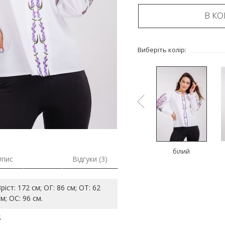
В К
Виберіть колір:
фіолетовий
жовтий
білий
Опис
Відгуки (3)
Зріст: 172 см; ОГ: 86 см; ОТ: 62
см; ОС: 96 см.
S