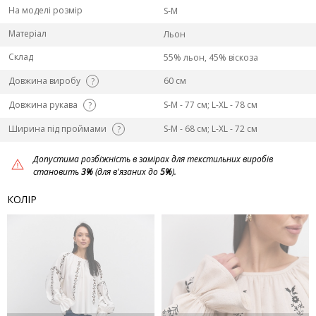
На моделі розмір
S-M
Матеріал
Льон
Склад
55% льон, 45% віскоза
Довжина виробу
60 см
?
Довжина рукава
S-M - 77 см; L-ХL - 78 см
?
Ширина під проймами
S-M - 68 см; L-ХL - 72 см
?
Допустима розбіжність в замірах для текстильних виробів
становить
3%
(для в'язаних до
5%
).
КОЛІР