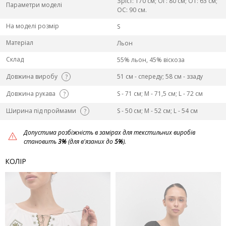
Зріст: 170 см; ОГ: 80 см; ОТ: 63 см;
Параметри моделі
ОС: 90 см.
На моделі розмір
S
Матеріал
Льон
Склад
55% льон, 45% віскоза
Довжина виробу
51 см - спереду; 58 см - ззаду
?
Довжина рукава
S - 71 см; M - 71,5 см; L - 72 см
?
Ширина під проймами
S - 50 см; M - 52 см; L - 54 см
?
Допустима розбіжність в замірах для текстильних виробів
становить
3%
(для в'язаних до
5%
).
КОЛІР