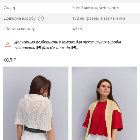
Склад
50% бавовна, 50% акрил
Довжина виробу
172 см (разом із зав`язками)
?
Ширина виробу
46 см
Допустима розбіжність в замірах для текстильних виробів
становить
3%
(для в'язаних до
5%
).
КОЛІР