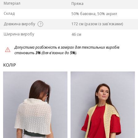
Матеріал
Пряжа
Склад
50% бавовна, 50% акрил
Довжина виробу
172 см (разом із зав`язками)
?
Ширина виробу
46 см
Допустима розбіжність в замірах для текстильних виробів
становить
3%
(для в'язаних до
5%
).
КОЛІР