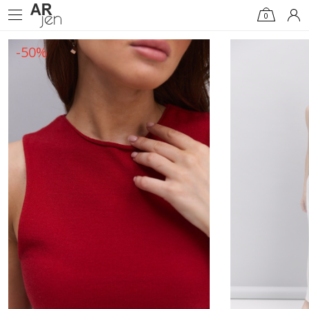
0
-50%