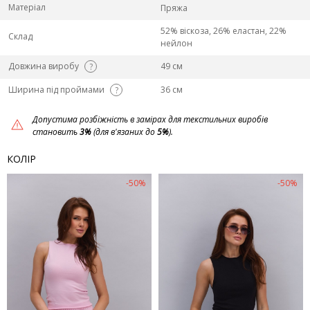
Матеріал
Пряжа
52% віскоза, 26% еластан, 22%
Склад
нейлон
Довжина виробу
49 см
?
Ширина під проймами
36 см
?
Допустима розбіжність в замірах для текстильних виробів
становить
3%
(для в'язаних до
5%
).
КОЛІР
-50%
-50%