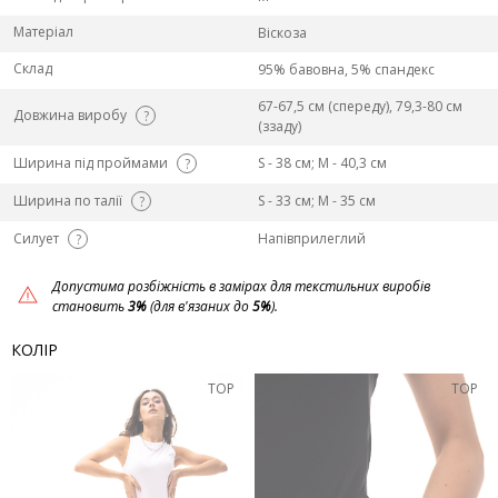
Матеріал
Віскоза
Склад
95% бавовна, 5% спандекс
67-67,5 см (спереду), 79,3-80 см
Довжина виробу
?
(ззаду)
Ширина під проймами
S - 38 см; M - 40,3 см
?
Ширина по талії
S - 33 см; M - 35 см
?
Силует
Напівприлеглий
?
Допустима розбіжність в замірах для текстильних виробів
становить
3%
(для в'язаних до
5%
).
КОЛІР
TOP
TOP