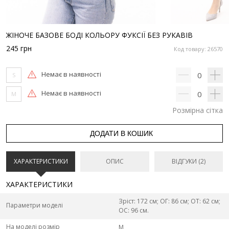
ЖІНОЧЕ БАЗОВЕ БОДІ КОЛЬОРУ ФУКСІЇ БЕЗ РУКАВІВ
245
грн
Код товару: 26570
Немає в наявності
0
S
Немає в наявності
0
M
Розмірна сітка
ДОДАТИ В КОШИК
ХАРАКТЕРИСТИКИ
ОПИС
ВІДГУКИ (2)
ХАРАКТЕРИСТИКИ
Зріст: 172 см; ОГ: 86 см; ОТ: 62 см;
Параметри моделі
ОС: 96 см.
На моделі розмір
M