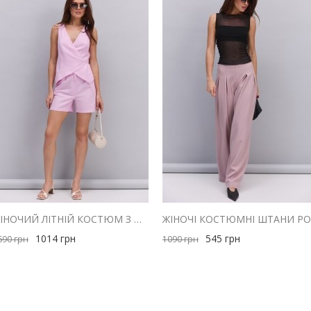
ЖІНОЧИЙ ЛІТНІЙ КОСТЮМ З ШОРТАМИ І ЖИЛЕТОМ З ЛЬОНУ РОЖЕВИЙ
1014
грн
545
грн
690
грн
1090
грн