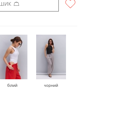
ОШИК
білий
чорний