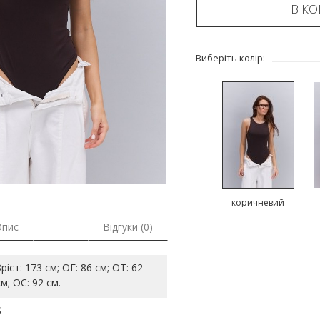
В К
Виберіть колір:
коричневий
Опис
Відгуки (0)
Зріст: 173 см; ОГ: 86 см; ОТ: 62
см; ОС: 92 см.
S