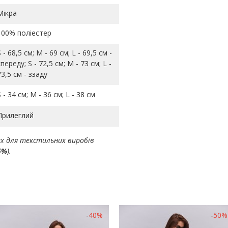
Мікра
100% поліестер
S - 68,5 см; M - 69 см; L - 69,5 см -
спереду; S - 72,5 см; M - 73 см; L -
73,5 см - ззаду
S - 34 см; M - 36 см; L - 38 см
Прилеглий
ах для текстильних виробів
5%
).
-40%
-50%