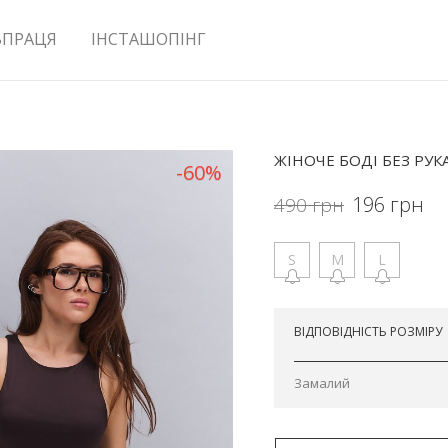
ВПРАЦЯ
ІНСТАШОПІНГ
ЖІНОЧЕ БОДІ БЕЗ РУ
-60%
196
грн
490
грн
S
M
L
Відправимо сьогодні
ВІДПОВІДНІСТЬ РОЗМІРУ
Замалий