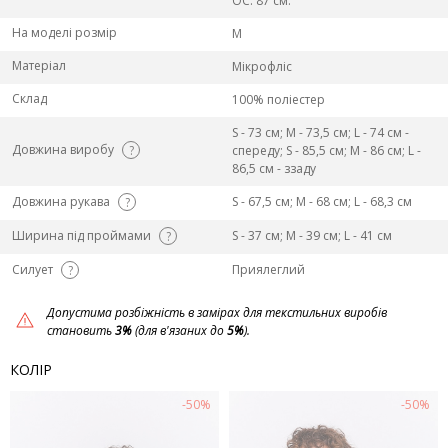
ОС: 87 см.
На моделі розмір
M
Матеріал
Мікрофліс
Склад
100% поліестер
S - 73 см; M - 73,5 см; L - 74 см -
Довжина виробу
?
спереду; S - 85,5 см; M - 86 см; L -
86,5 см - ззаду
Довжина рукава
S - 67,5 см; M - 68 см; L - 68,3 см
?
Ширина під проймами
S - 37 см; M - 39 см; L - 41 см
?
Силует
Приялеглий
?
Допустима розбіжність в замірах для текстильних виробів
становить
3%
(для в'язаних до
5%
).
КОЛІР
-50%
-50%