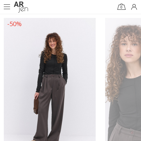
0
-50%