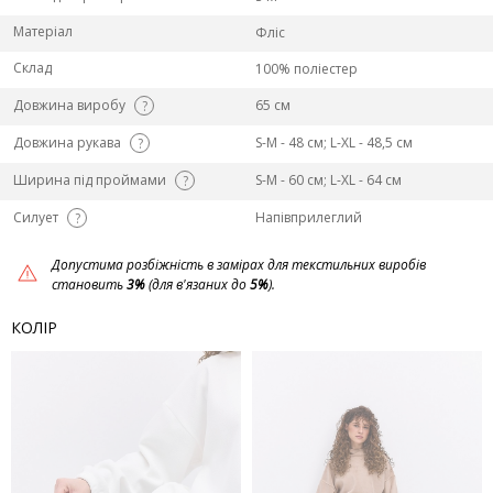
Матеріал
Фліс
Склад
100% поліестер
Довжина виробу
65 см
?
Довжина рукава
S-M - 48 см; L-ХL - 48,5 см
?
Ширина під проймами
S-M - 60 см; L-ХL - 64 см
?
Силует
Напівприлеглий
?
Допустима розбіжність в замірах для текстильних виробів
становить
3%
(для в'язаних до
5%
).
КОЛІР