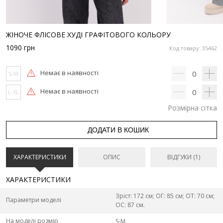
ЖІНОЧЕ ФЛІСОВЕ ХУДІ ГРАФІТОВОГО КОЛЬОРУ
1090
грн
Код товару: 35462
Немає в наявності
0
S-M
Немає в наявності
0
L-XL
Розмірна сітка
ДОДАТИ В КОШИК
ХАРАКТЕРИСТИКИ
ОПИС
ВІДГУКИ (1)
ХАРАКТЕРИСТИКИ
Зріст: 172 см; ОГ: 85 см; ОТ: 70 см;
Параметри моделі
ОС: 87 см.
На моделі розмір
S-M