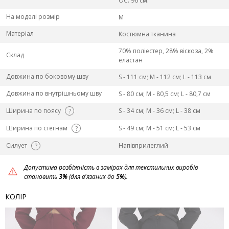
ОС: 96 см.
На моделі розмір
M
Матеріал
Костюмна тканина
70% поліестер, 28% віскоза, 2%
Склад
еластан
Довжина по боковому шву
S - 111 см; M - 112 см; L - 113 см
Довжина по внутрішньому шву
S - 80 см; M - 80,5 см; L - 80,7 см
Ширина по поясу
S - 34 см; M - 36 см; L - 38 см
?
Ширина по стегнам
S - 49 см; M - 51 см; L - 53 см
?
Силует
Напівприлеглий
?
Допустима розбіжність в замірах для текстильних виробів
становить
3%
(для в'язаних до
5%
).
КОЛІР