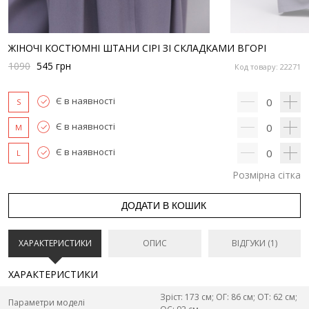
ЖІНОЧІ КОСТЮМНІ ШТАНИ СІРІ ЗІ СКЛАДКАМИ ВГОРІ
1090
545
грн
Код товару: 22271
Є в наявності
0
S
Є в наявності
0
M
Є в наявності
0
L
Розмірна сітка
ДОДАТИ В КОШИК
ХАРАКТЕРИСТИКИ
ОПИС
ВІДГУКИ (1)
ХАРАКТЕРИСТИКИ
Зріст: 173 см; ОГ: 86 см; ОТ: 62 см;
Параметри моделі