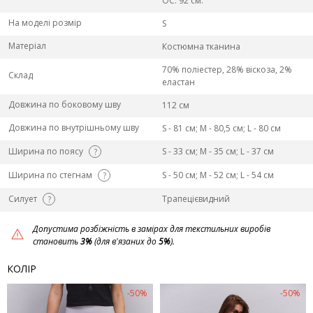
ОС: 92 см.
На моделі розмір
S
Матеріал
Костюмна тканина
70% поліестер, 28% віскоза, 2%
Склад
еластан
Довжина по боковому шву
112 см
Довжина по внутрішньому шву
S - 81 см; M - 80,5 см; L - 80 см
Ширина по поясу
S - 33 см; M - 35 см; L - 37 см
?
Ширина по стегнам
S - 50 см; M - 52 см; L - 54 см
?
Силует
Трапецієвидний
?
Допустима розбіжність в замірах для текстильних виробів
становить
3%
(для в'язаних до
5%
).
КОЛІР
-50%
-50%