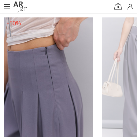
0
-50%