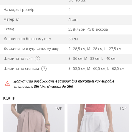
ОС: 96 см.
На моделі розмір
S
Матеріал
Льон
Склад
55% льон, 45% віскоза
Довжина по боковому шву
60 см
Довжина по внутрішньому шву
S - 28,5 см; M - 28 см; L - 27,5 см
Ширина по талії
S - 36 см; M - 38 см; L - 40 см
?
Ширина по стегнам
S - 58,5 см; M - 60,5 см; L - 62,5 см
?
Допустима розбіжність в замірах для текстильних виробів
становить
3%
(для в'язаних до
5%
).
КОЛІР
TOP
TOP