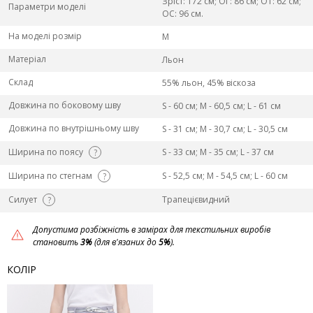
Зріст: 172 см; ОГ: 86 см; ОТ: 62 см;
Параметри моделі
ОС: 96 см.
На моделі розмір
M
Матеріал
Льон
Склад
55% льон, 45% віскоза
Довжина по боковому шву
S - 60 см; M - 60,5 см; L - 61 см
Довжина по внутрішньому шву
S - 31 см; M - 30,7 см; L - 30,5 см
Ширина по поясу
S - 33 см; M - 35 см; L - 37 см
?
Ширина по стегнам
S - 52,5 см; M - 54,5 см; L - 60 см
?
Силует
Трапецієвидний
?
Допустима розбіжність в замірах для текстильних виробів
становить
3%
(для в'язаних до
5%
).
КОЛІР