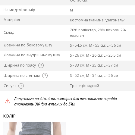
ОС: 96 см.
На моделі розмір
M
Матеріал
Костюмна тканина "діагональ"
70% поліестер, 28% віскоза, 2%
Склад
еластан
Довжина по боковому шву
S - 54,5 см; M - 55 см; L - 56 см
Довжина по внутрішньому шву
S - 26 см; M - 26 см; L - 25,5 см
Ширина по поясу
S - 33 см; M - 35 см; L - 37 см
?
Ширина по стегнам
S - 52 см; M - 54 см; L - 56 см
?
Силует
Трапецієвидний
?
Допустима розбіжність в замірах для текстильних виробів
становить
3%
(для в'язаних до
5%
).
КОЛІР