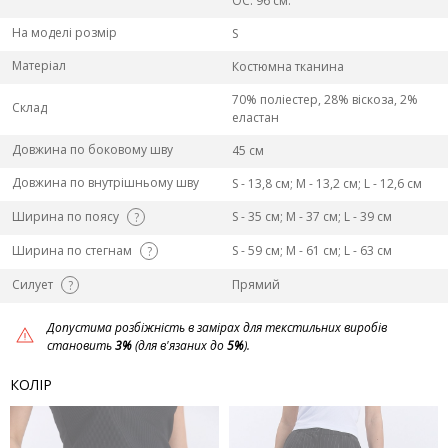
ОС: 96 см.
На моделі розмір
S
Матеріал
Костюмна тканина
70% поліестер, 28% віскоза, 2%
Склад
еластан
Довжина по боковому шву
45 см
Довжина по внутрішньому шву
S - 13,8 см; M - 13,2 см; L - 12,6 см
Ширина по поясу
S - 35 см; M - 37 см; L - 39 см
?
Ширина по стегнам
S - 59 см; M - 61 см; L - 63 см
?
Силует
Прямий
?
Допустима розбіжність в замірах для текстильних виробів
становить
3%
(для в'язаних до
5%
).
КОЛІР