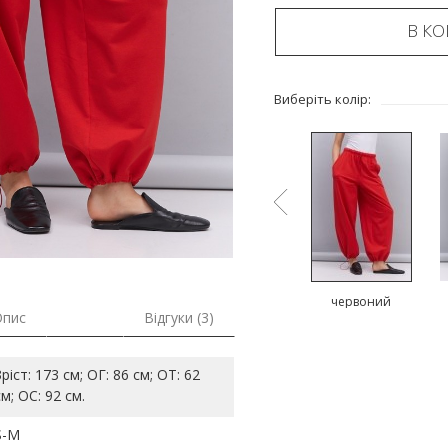
В К
Виберіть колір:
блакитний
чорний
червоний
Опис
Відгуки (3)
Зріст: 173 см; ОГ: 86 см; ОТ: 62
см; ОС: 92 см.
S-M