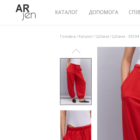
КАТАЛОГ
ДОПОМОГА
СПІ
Головна
/
Каталог
/
Штани
/
Штани - 35594