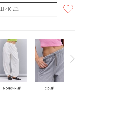
ОШИК
молочний
сірий
блакитний
чорни