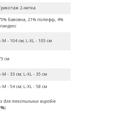
Трикотаж 2-нитка
75% бавовна, 21% поліефір, 4%
спандекс
S-M - 104 см; L-ХL - 105 см
73 см
S-M - 33 см; L-ХL - 35 см
S-M - 54 см; L-ХL - 58 см
ах для текстильних виробів
5%
).