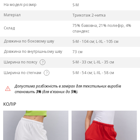
На моделі розмір
S-M
Матеріал
Трикотаж 2-нитка
75% бавовна, 21% поліефір, 4%
Склад
спандекс
Довжина по боковому шву
S-M - 104 см; L-ХL - 105 см
Довжина по внутрішньому шву
73 см
Ширина по поясу
S-M - 33 см; L-ХL - 35 см
?
Ширина по стегнам
S-M - 54 см; L-ХL - 58 см
?
Допустима розбіжність в замірах для текстильних виробів
становить
3%
(для в'язаних до
5%
).
КОЛІР