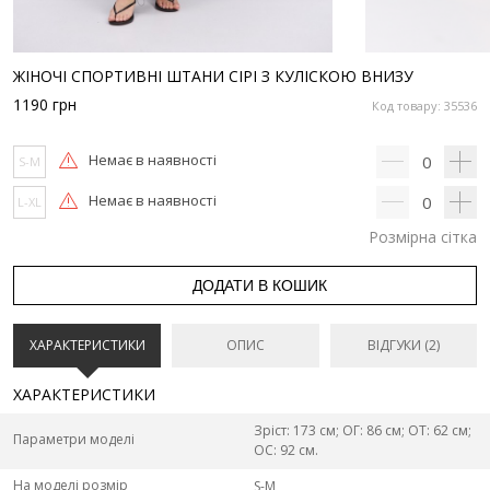
ЖІНОЧІ СПОРТИВНІ ШТАНИ СІРІ З КУЛІСКОЮ ВНИЗУ
1190
грн
Код товару: 35536
Немає в наявності
0
S-M
Немає в наявності
0
L-XL
Розмірна сітка
ДОДАТИ В КОШИК
ХАРАКТЕРИСТИКИ
ОПИС
ВІДГУКИ (2)
ХАРАКТЕРИСТИКИ
Зріст: 173 см; ОГ: 86 см; ОТ: 62 см;
Параметри моделі
ОС: 92 см.
На моделі розмір
S-M