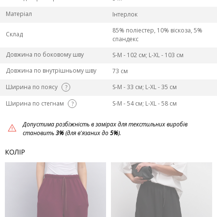
Матеріал
Інтерлок
85% поліестер, 10% віскоза, 5%
Склад
спандекс
Довжина по боковому шву
S-M - 102 см; L-ХL - 103 см
Довжина по внутрішньому шву
73 см
Ширина по поясу
S-M - 33 см; L-ХL - 35 см
?
Ширина по стегнам
S-M - 54 см; L-ХL - 58 см
?
Допустима розбіжність в замірах для текстильних виробів
становить
3%
(для в'язаних до
5%
).
КОЛІР