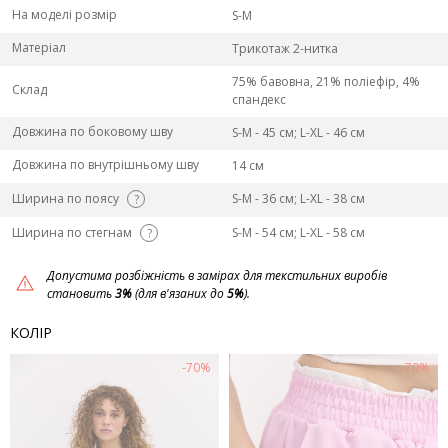
На моделі розмір
S-M
Матеріал
Трикотаж 2-нитка
75% бавовна, 21% поліефір, 4%
Склад
спандекс
Довжина по боковому шву
S-M - 45 см; L-ХL - 46 см
Довжина по внутрішньому шву
14 см
Ширина по поясу
S-M - 36 см; L-ХL - 38 см
?
Ширина по стегнам
S-M - 54 см; L-ХL - 58 см
?
Допустима розбіжність в замірах для текстильних виробів
становить
3%
(для в'язаних до
5%
).
КОЛІР
-70%
-70%