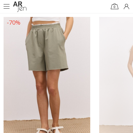
0
-70%