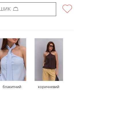
ОШИК
блакитний
коричневий