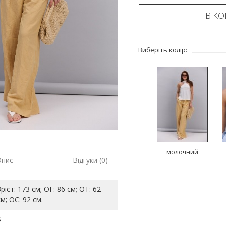
В К
Виберіть колір:
молочний
Опис
Відгуки (0)
Зріст: 173 см; ОГ: 86 см; ОТ: 62
см; ОС: 92 см.
S