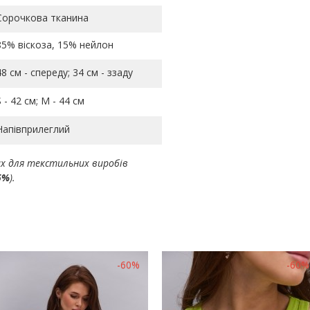
Сорочкова тканина
85% віскоза, 15% нейлон
48 см - спереду; 34 см - ззаду
S - 42 см; M - 44 см
Напівприлеглий
ах для текстильних виробів
5%
).
-60%
-60%