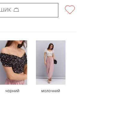
ОШИК
чорний
молочний