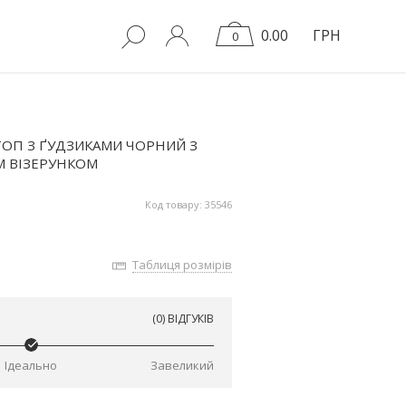
0.00
ГРН
0
ОП З ҐУДЗИКАМИ ЧОРНИЙ З
М ВІЗЕРУНКОМ
Код товару: 35546
Таблиця розмірів
(0) ВІДГУКІВ
Ідеально
Завеликий