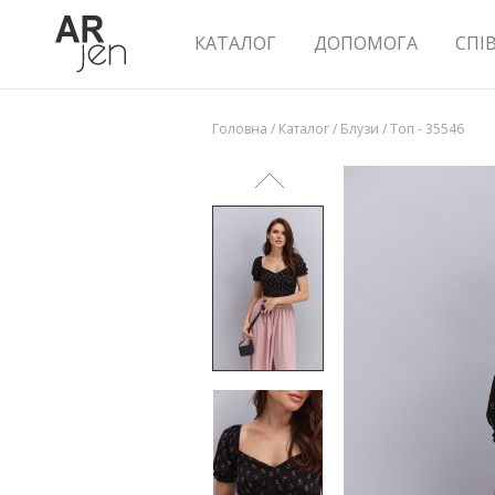
КАТАЛОГ
ДОПОМОГА
СПІ
Головна
/
Каталог
/
Блузи
/
Топ - 35546