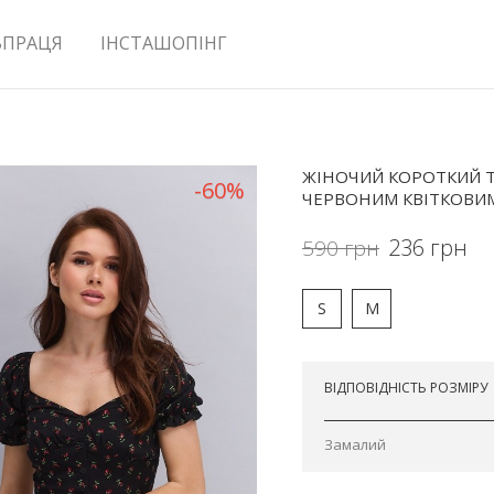
ВПРАЦЯ
ІНСТАШОПІНГ
ЖІНОЧИЙ КОРОТКИЙ Т
-60%
ЧЕРВОНИМ КВІТКОВИ
236
грн
590
грн
S
M
Відправимо сьогодні
ВІДПОВІДНІСТЬ РОЗМІРУ
Замалий