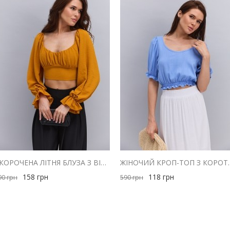
УКОРОЧЕНА ЛІТНЯ БЛУЗА З ВІДКРИТИМИ ПЛЕЧИМА ГІРЧИЧНА
ЖІНОЧИЙ КРОП-ТОП З КО
158
грн
118
грн
90
грн
590
грн