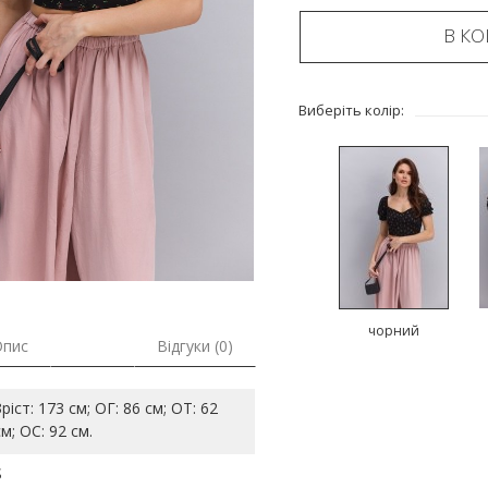
В К
Виберіть колір:
чорний
Опис
Відгуки (0)
Зріст: 173 см; ОГ: 86 см; ОТ: 62
см; ОС: 92 см.
S