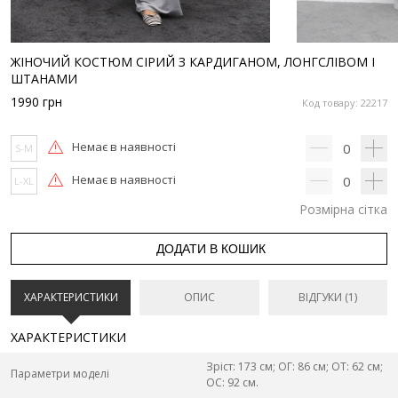
ЖІНОЧИЙ КОСТЮМ СІРИЙ З КАРДИГАНОМ, ЛОНГСЛІВОМ І
ШТАНАМИ
1990
грн
Код товару: 22217
Немає в наявності
0
S-M
Немає в наявності
0
L-XL
Розмірна сітка
ДОДАТИ В КОШИК
ХАРАКТЕРИСТИКИ
ОПИС
ВІДГУКИ (1)
ХАРАКТЕРИСТИКИ
Зріст: 173 см; ОГ: 86 см; ОТ: 62 см;
Параметри моделі
ОС: 92 см.