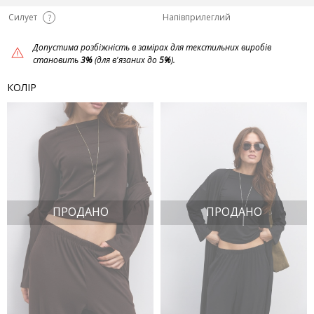
Силует
Напівприлеглий
?
Допустима розбіжність в замірах для текстильних виробів
становить
3%
(для в'язаних до
5%
).
КОЛІР
ПРОДАНО
ПРОДАНО