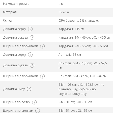
На моделі розмір
S-M
Матеріал
Віскоза
Склад
95% бавовна, 5% спандекс
Довжина верху
Кардиган: 135 см
?
Довжина рукава
Кардиган: S-M - 46 см; L-ХL - 46,5 см
?
Ширина під проймами
Кардиган: S-M - 56 см; L-ХL - 60 см
?
Довжина верху
Лонгслів: 53 см
?
Лонгслів: S-M - 61,5 см; L-ХL - 62,5
Довжина рукава
?
см
Ширина під проймами
Лонгслів: S-M - 42 см; L-ХL - 46 см
?
S-M - 108 см; L-ХL - 108,5 см - по
Довжина низу
?
бічному шву; 79,5 см - по
внутрішньому шву
Ширина по поясу
S-M - 31 см; L-ХL - 33 см
?
Ширина по стегнам
S-M - 51 см; L-ХL - 55 см
?