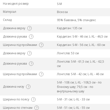
На моделі розмір
S-M
Матеріал
Віскоза
Склад
95% бавовна, 5% спандекс
Довжина верху
Кардиган: 135 см
?
Довжина рукава
Кардиган: S-M - 46 см; L-ХL - 46,5 см
?
Ширина під проймами
Кардиган: S-M - 56 см; L-ХL - 60 см
?
Довжина верху
Лонгслів: 53 см
?
Лонгслів: S-M - 61,5 см; L-ХL - 62,5
Довжина рукава
?
см
Ширина під проймами
Лонгслів: S-M - 42 см; L-ХL - 46 см
?
S-M - 108 см; L-ХL - 108,5 см - по
Довжина низу
?
бічному шву; 79,5 см - по
внутрішньому шву
Ширина по поясу
S-M - 31 см; L-ХL - 33 см
?
Ширина по стегнам
S-M - 51 см; L-ХL - 55 см
?