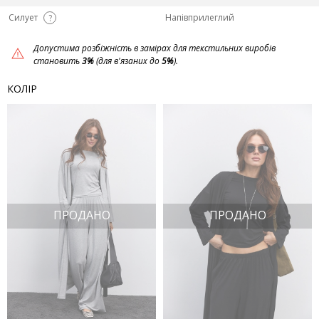
Силует
Напівприлеглий
?
Допустима розбіжність в замірах для текстильних виробів
становить
3%
(для в'язаних до
5%
).
КОЛІР
ПРОДАНО
ПРОДАНО