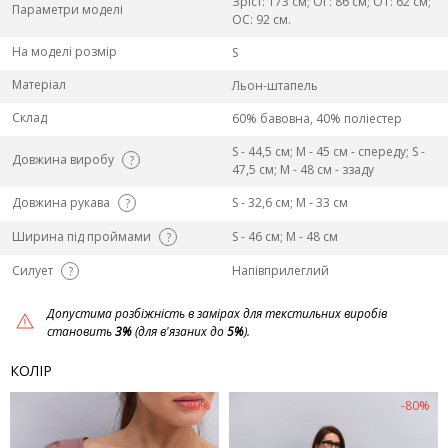
Зріст: 173 см; ОГ: 86 см; ОТ: 62 см;
Параметри моделі
ОС: 92 см.
На моделі розмір
S
Матеріал
Льон-штапель
Склад
60% бавовна, 40% поліестер
S - 44,5 см; M - 45 см - спереду; S -
Довжина виробу
?
47,5 см; M - 48 см - ззаду
Довжина рукава
S - 32,6 см; M - 33 см
?
Ширина під проймами
S - 46 см; M - 48 см
?
Силует
Напівприлеглий
?
Допустима розбіжність в замірах для текстильних виробів
становить
3%
(для в'язаних до
5%
).
КОЛІР
-80%
-80%