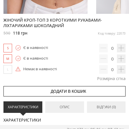
ЖІНОЧИЙ КРОП-ТОП З КОРОТКИМИ РУКАВАМИ-
ЛІХТАРИКАМИ ШОКОЛАДНИЙ
590
118
грн
Код товару: 22073
Є в наявності
0
S
Є в наявності
0
M
Немає в наявності
0
L
Розмірна сітка
ДОДАТИ В КОШИК
ХАРАКТЕРИСТИКИ
ОПИС
ВІДГУКИ (0)
ХАРАКТЕРИСТИКИ