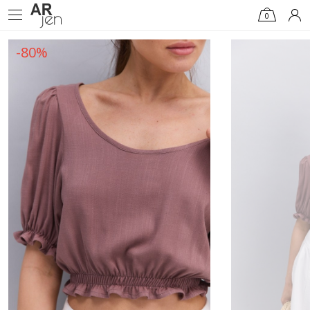
0
-80%