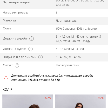
Зріст: 173 см; ОГ: 86 см; ОТ: 62 см;
Параметри моделі
ОС: 92 см.
На моделі розмір
S
Матеріал
Льон-штапель
Склад
60% бавовна, 40% поліестер
S - 44,5 см; M - 45 см - спереду; S -
Довжина виробу
?
47,5 см; M - 48 см - ззаду
Довжина рукава
S - 32,6 см; M - 33 см
?
Ширина під проймами
S - 46 см; M - 48 см
?
Силует
Напівприлеглий
?
Допустима розбіжність в замірах для текстильних виробів
становить
3%
(для в'язаних до
5%
).
КОЛІР
-80%
-80%